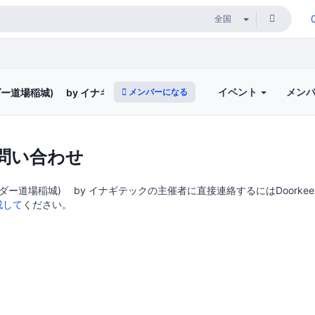
イベント
メン
メンバーになる
コーダー道場稲城) by イナギテック
問い合わせ
(コーダー道場稲城) by イナギテックの主催者に直接連絡するにはDoorkee
成して
ください。