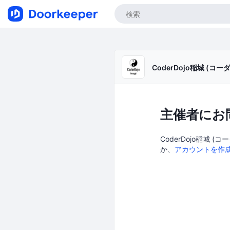
CoderDojo稲城 (
主催者にお
CoderDojo稲城 
か、
アカウントを作