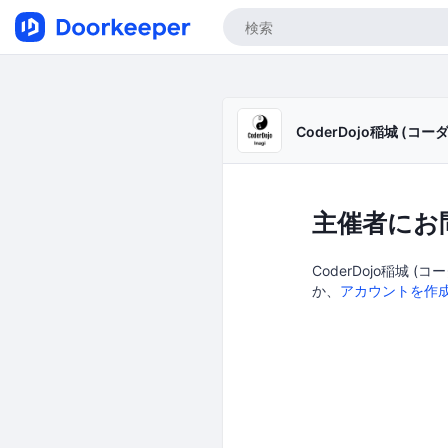
CoderDojo稲城 (
主催者にお
CoderDojo稲城 
か、
アカウントを作