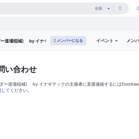
イベント
メン
メンバーになる
コーダー道場稲城) by イナギテック
問い合わせ
(コーダー道場稲城) by イナギテックの主催者に直接連絡するにはDoorkee
成して
ください。