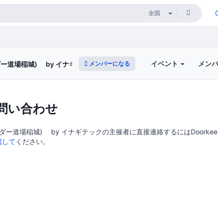
イベント
メン
メンバーになる
コーダー道場稲城) by イナギテック
問い合わせ
(コーダー道場稲城) by イナギテックの主催者に直接連絡するにはDoorkee
成して
ください。