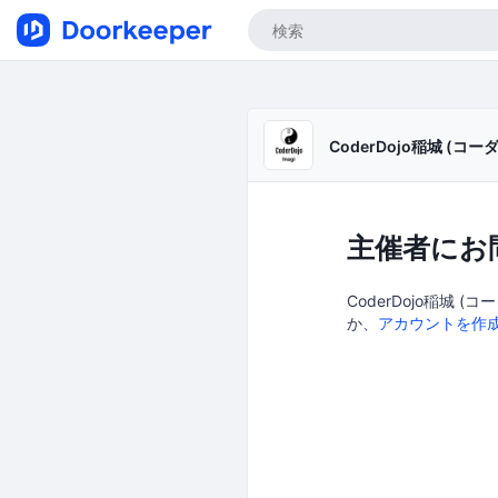
CoderDojo稲城 (
主催者にお
CoderDojo稲城 
か、
アカウントを作